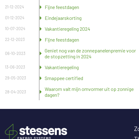
Fijne feestdagen
21-12-2024
Eindejaarskorting
01-12-2024
Vakantieregeling 2024
10-07-2024
Fijne feestdagen
22-12-2023
Geniet nog van de zonnepanelenpremie voor
06-10-2023
de stopzetting in 2024
Vakantieregeling
13-06-2023
Smappee certified
29-05-2023
Waarom valt mijn omvormer uit op zonnige
28-04-2023
dagen?
Z
T