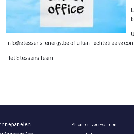
L
b
U
info@stessens-energy.be of u kan rechtstreeks co
Het Stessens team.
onnepanelen
Algemene voorwaarden
huisbatterijen