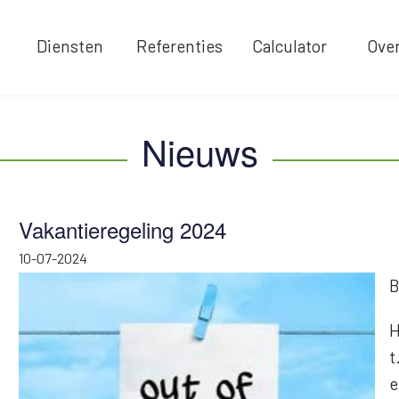
Laadpalen
Diensten
Referenties
Calculator
Ove
Nieuws
Vakantieregeling 2024
10-07-2024
B
H
t
e